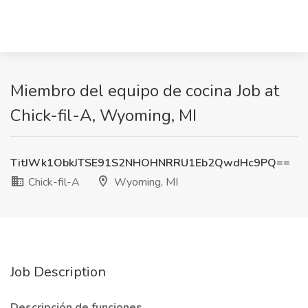
Miembro del equipo de cocina Job at
Chick-fil-A, Wyoming, MI
TitJWk1ObkJTSE91S2NHOHNRRU1Eb2QwdHc9PQ==
Chick-fil-A
Wyoming, MI
Job Description
Descripción de funciones