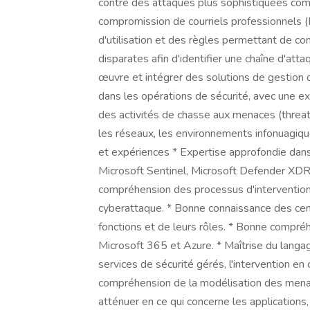
contre des attaques plus sophistiquées comm
compromission de courriels professionnels (B
d'utilisation et des règles permettant de 
disparates afin d'identifier une chaîne d'att
œuvre et intégrer des solutions de gestion
dans les opérations de sécurité, avec une exp
des activités de chasse aux menaces (threat h
les réseaux, les environnements infonuagiq
et expériences * Expertise approfondie dans 
Microsoft Sentinel, Microsoft Defender XDR 
compréhension des processus d'intervention 
cyberattaque. * Bonne connaissance des cent
fonctions et de leurs rôles. * Bonne compré
Microsoft 365 et Azure. * Maîtrise du langa
services de sécurité gérés, l'intervention en 
compréhension de la modélisation des menac
atténuer en ce qui concerne les applications