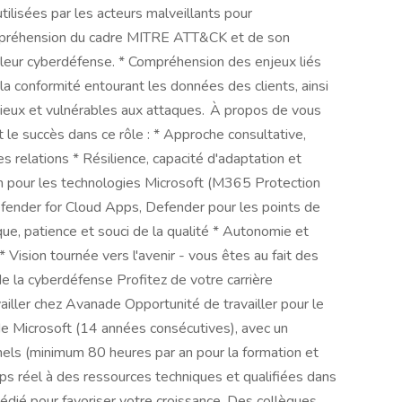
ilisées par les acteurs malveillants pour
mpréhension du cadre MITRE ATT&CK et de son
er leur cyberdéfense. * Compréhension des enjeux liés
 à la conformité entourant les données des clients, ainsi
récieux et vulnérables aux attaques. À propos de vous
t le succès dans ce rôle : * Approche consultative,
es relations * Résilience, capacité d'adaptation et
sion pour les technologies Microsoft (M365 Protection
efender for Cloud Apps, Defender pour les points de
ique, patience et souci de la qualité * Autonomie et
* Vision tournée vers l'avenir - vous êtes au fait des
 la cyberdéfense Profitez de votre carrière
iller chez Avanade Opportunité de travailler pour le
 de Microsoft (14 années consécutives), avec un
ls (minimum 80 heures par an pour la formation et
ps réel à des ressources techniques et qualifiées dans
dédié pour favoriser votre croissance. Des collègues