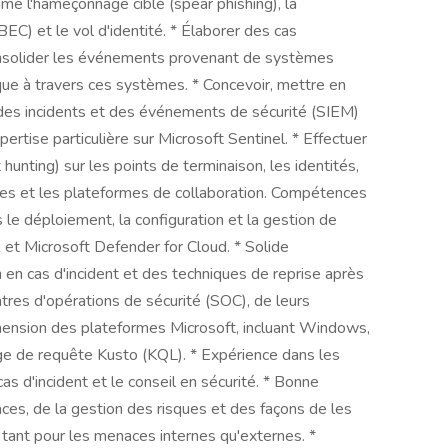
e l'hameçonnage ciblé (spear phishing), la
EC) et le vol d'identité. * Élaborer des cas
consolider les événements provenant de systèmes
aque à travers ces systèmes. * Concevoir, mettre en
 des incidents et des événements de sécurité (SIEM)
ertise particulière sur Microsoft Sentinel. * Effectuer
unting) sur les points de terminaison, les identités,
ues et les plateformes de collaboration. Compétences
le déploiement, la configuration et la gestion de
et Microsoft Defender for Cloud. * Solide
en cas d'incident et des techniques de reprise après
res d'opérations de sécurité (SOC), de leurs
hension des plateformes Microsoft, incluant Windows,
ge de requête Kusto (KQL). * Expérience dans les
cas d'incident et le conseil en sécurité. * Bonne
es, de la gestion des risques et des façons de les
, tant pour les menaces internes qu'externes. *